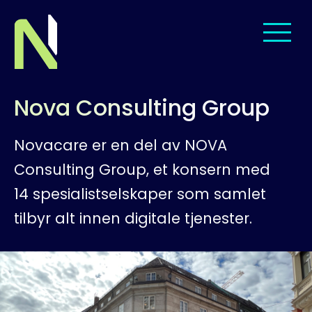
Til startsiden
Nova Consulting Group
Om oss
Novacare er en del av NOVA
Tjenester
Consulting Group, et konsern med
Leveranser
14 spesialistselskaper som samlet
tilbyr alt innen digitale tjenester.
Menneskene
Jobb hos oss