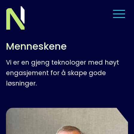
Til startsiden
Menneskene
Om oss
Vi er en gjeng teknologer med høyt
Tjenester
engasjement for å skape gode
Leveranser
løsninger.
Menneskene
Jobb hos oss