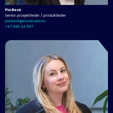
Pia
Beck
Senior prosjektleder / produktleder
pia.beck@novacare.no
+47 945 24 697