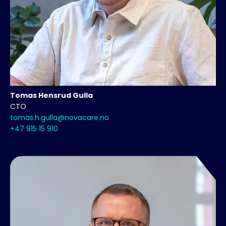
Tomas
Hensrud Gulla
CTO
tomas.h.gulla@novacare.no
+47 915 15 910