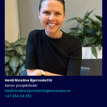
Heidi Nicoline
Bjørnsdottir
Senior prosjektleder
heidi.nicoline.bjornsdottir@novacare.no
+47 454 04 253