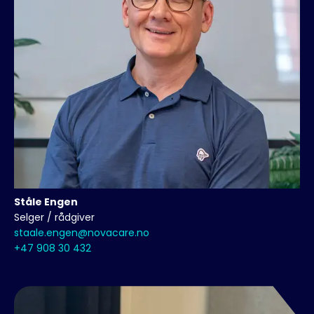
Ståle
Engen
Selger / rådgiver
staale.engen@novacare.no
+47 908 30 432