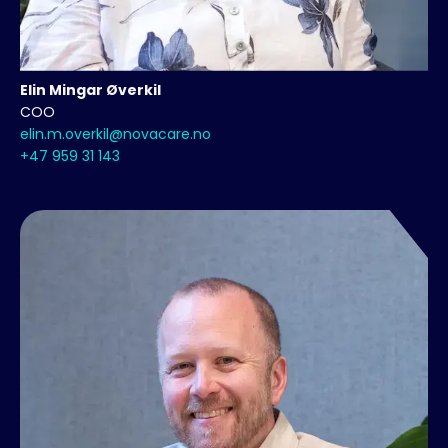
Elin
Mingar Øverkil
COO
elin.m.overkil@novacare.no
+47 959 31 143