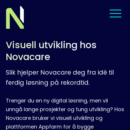
Til startsiden
Visuell utvikling hos
Tjenester
Novacare
Leveranser
Slik hjelper Novacare deg fra idé til
Om oss
ferdig løsning på rekordtid.
Menneskene
Trenger du en ny digital løsning, men vil
unngå lange prosjekter og tung utvikling? Hos
Jobb hos oss
Novacare bruker vi visuell utvikling og
plattformen Appfarm for å bygge