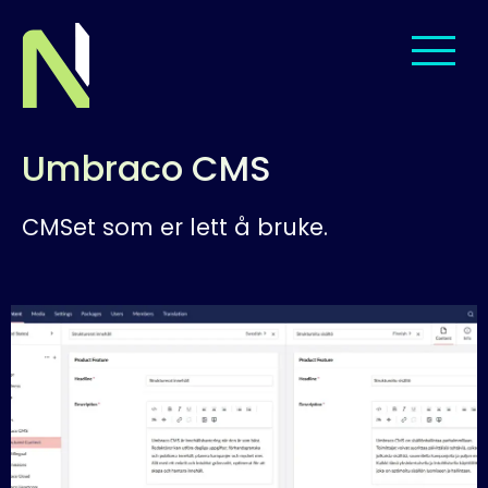
Til startsiden
Umbraco CMS
Om oss
CMSet som er lett å bruke.
Tjenester
Leveranser
Menneskene
Jobb hos oss