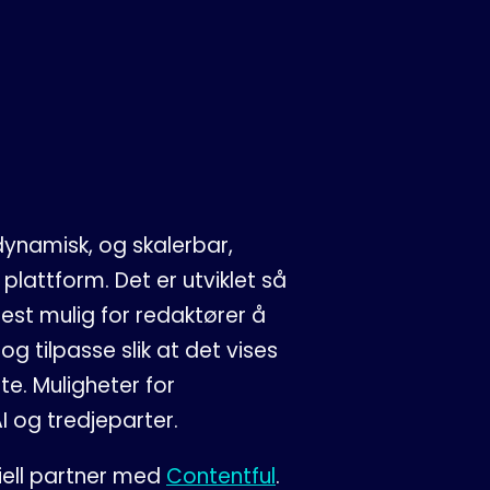
dynamisk, og skalerbar,
plattform. Det er utviklet så
test mulig for redaktører å
 og tilpasse slik at det vises
e. Muligheter for
I og tredjeparter.
iell partner med
Contentful
.