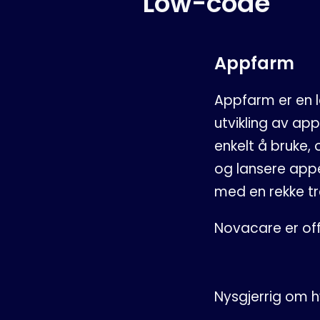
Low-code
Appfarm
Appfarm er en l
utvikling av app
enkelt å bruke,
og lansere app
med en rekke tr
Novacare er off
Nysgjerrig om 