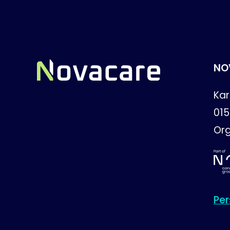
NO
Kar
01
Or
Pe