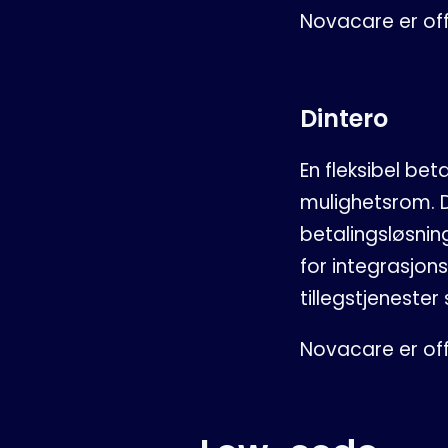
Novacare er off
Dintero
En fleksibel be
mulighetsrom. D
betalingsløsnin
for integrasjon
tillegstjeneste
Novacare er off