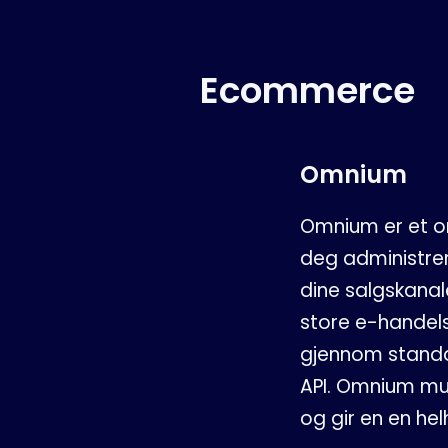
Ecommerce
Omnium
Omnium er et o
deg administrere
dine salgskanal
store e-handel
gjennom standa
API. Omnium mul
og gir en en he