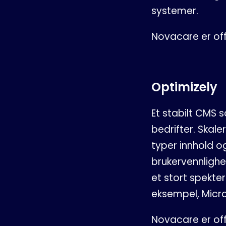
systemer.
Novacare er off
Optimizely
Et stabilt CMS 
bedrifter. Skaler
typer innhold o
brukervennlighe
et stort spekte
eksempel, Micro
Novacare er off