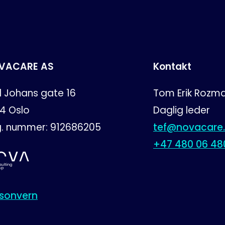
VACARE AS
Kontakt
l Johans gate 16
Tom Erik Rozma
54
Oslo
Daglig leder
g. nummer:
912686205
tef@novacare
+47 480 06 48
rsonvern