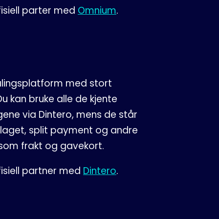
isiell parter med
Omnium
.
talingsplatform med stort
u kan bruke alle de kjente
gene via Dintero, mens de står
slaget, split payment og andre
r som frakt og gavekort.
isiell partner med
Dintero
.