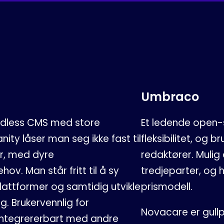
Umbraco
eadless CMS med store
Et ledende open-s
nity låser man seg ikke fast til
fleksibilitet, og b
r, med dyre
redaktører. Mulig
v. Man står fritt til å sy
tredjeparter, og 
attformer og samtidig utvikle
prismodell.
g. Brukervennlig for
Novacare er gull
 integrererbart med andre