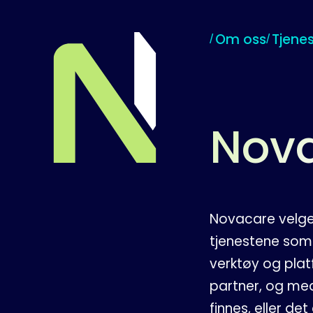
Om oss
Tjenes
Til startsiden
Nova
Novacare velger
tjenestene som 
verktøy og plat
partner, og med
finnes, eller det