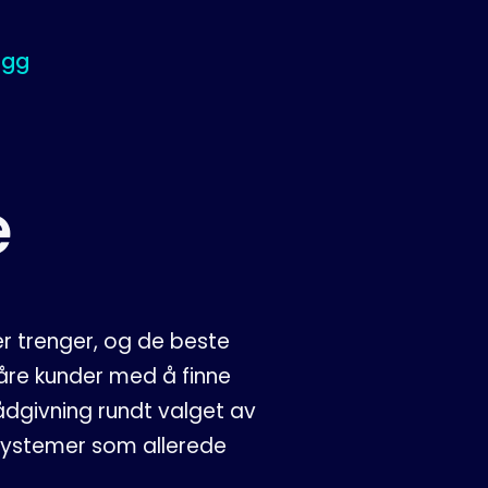
ogg
e
r trenger, og de beste
våre kunder med å finne
ådgivning rundt valget av
 systemer som allerede