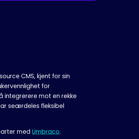
ource CMS, kjent for sin
rukervennlighet for
 å integrerere mot en rekke
har seærdeles fleksibel
parter med
Umbraco
.