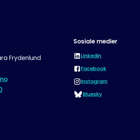
Sosiale medier
Linkedin
ra Frydenlund
Besøk oss på
Facebook
Besøk oss på
.no
Instagram
Besøk oss på
0
Bluesky
Besøk oss på