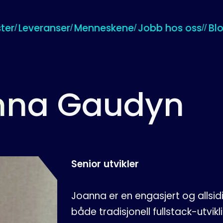
ter
Leveranser
Menneskene
Jobb hos oss
Bl
nna Gaudyn
Senior utvikler
Joanna er en engasjert og allsid
både tradisjonell fullstack-utvi