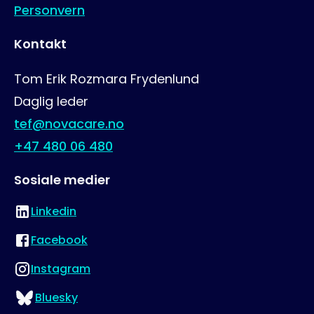
Personvern
Kontakt
Tom Erik Rozmara Frydenlund
Daglig leder
tef@novacare.no
+47 480 06 480
Sosiale medier
Linkedin
Besøk oss på
Facebook
Besøk oss på
Instagram
Besøk oss på
Bluesky
Besøk oss på