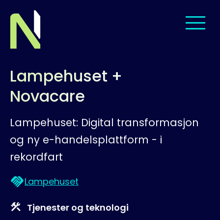
Til startsiden
Lampehuset +
Om oss
Novacare
Tjenester
Lampehuset: Digital transformasjon
Leveranser
og ny e-handelsplattform - i
rekordfart
Menneskene
Lampehuset
Jobb hos oss
Tjenester og teknologi