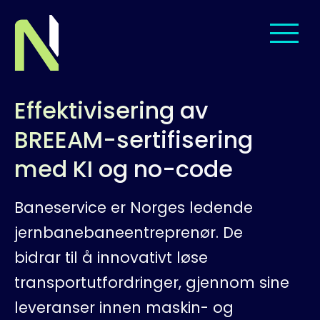
Til startsiden
Effektivisering av
Om oss
BREEAM-sertifisering
Tjenester
med KI og no-code
Leveranser
Baneservice er Norges ledende
jernbanebaneentreprenør. De
Menneskene
bidrar til å innovativt løse
Jobb hos oss
transportutfordringer, gjennom sine
leveranser innen maskin- og