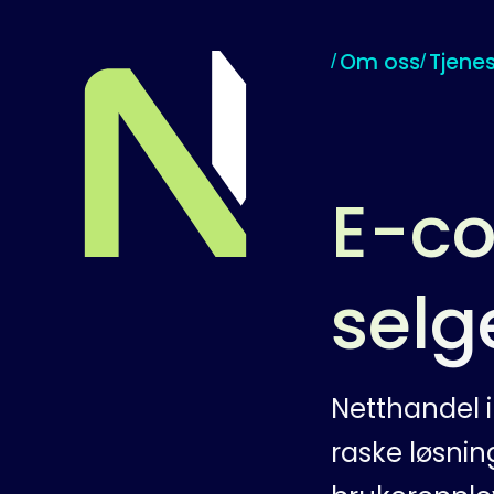
Om oss
Tjenes
Til startsiden
E-co
selg
Netthandel 
raske løsni