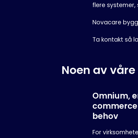
flere systemer, 
Novacare bygge
Ta kontakt så 
Noen av våre
Omnium, en
commercem
behov
For virksomhet