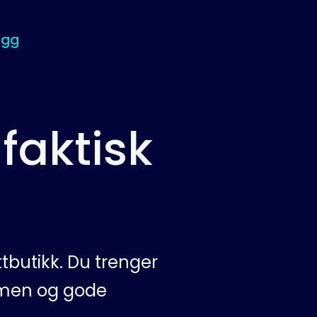
ogg
aktisk
butikk. Du trenger
mmen og gode