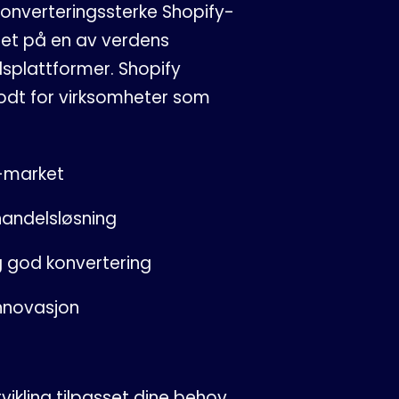
konverteringssterke Shopify-
get på en av verdens
splattformer. Shopify
godt for virksomheter som
-market
handelsløsning
g god konvertering
innovasjon
tvikling tilpasset dine behov,