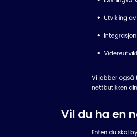
Løsningsark
Utvikling av
Integrasjon
Videreutvik
Vi jobber også 
nettbutikken din
Vil du ha en n
Enten du skal b