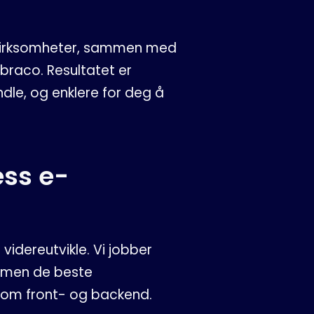
virksomheter, sammen med
raco. Resultatet er
ndle, og enklere for deg å
ess e-
videreutvikle. Vi jobber
mmen de beste
lom front- og backend.