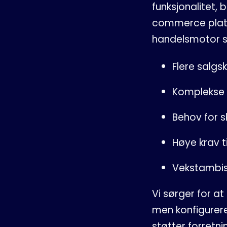
funksjonalitet,
commerce platt
handelsmotor s
F
lere salgs
K
omplekse 
B
ehov for s
H
øye krav t
V
ekstambis
Vi sørger for at
men konfigurere
støtter forretni