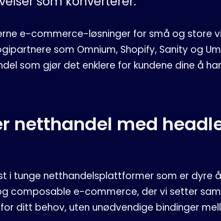
velser som konverterer.
erne e-commerce-løsninger for små og store 
ogipartnere som Omnium, Shopify, Sanity og Umb
andel som gjør det enklere for kundene dine å ha
er netthandel med headl
st i tunge netthandelsplattformer som er dyre å 
og composable e-commerce, der vi setter sa
or ditt behov, uten unødvendige bindinger mel