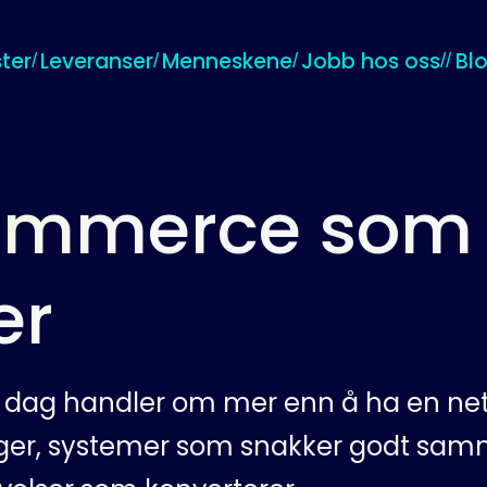
ter
Leveranser
Menneskene
Jobb hos oss
Bl
mmerce som f
er
i dag handler om mer enn å ha en nett
nger, systemer som snakker godt sa