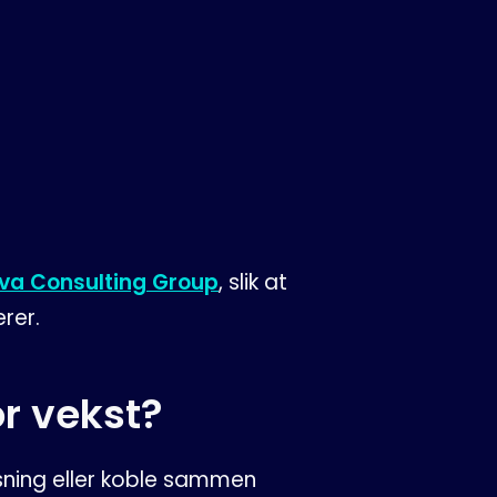
va Consulting Group
, slik at
rer.
or vekst?
øsning eller koble sammen