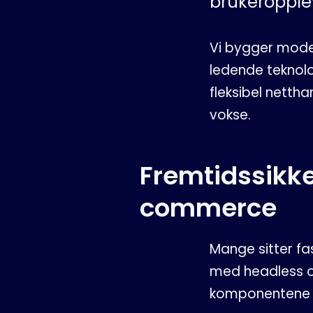
brukeropple
Vi bygger mod
ledende teknol
fleksibel netth
vokse.
Fremtidssikk
commerce
Mange sitter fa
med headless 
komponentene f