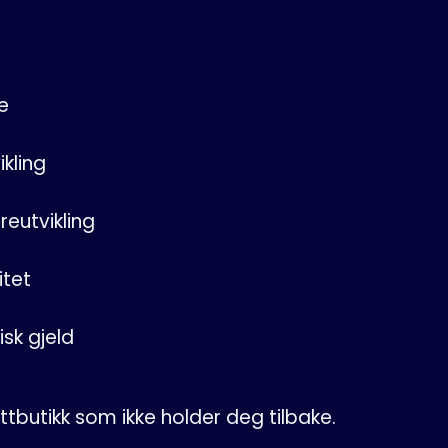
e
ikling
reutvikling
itet
isk gjeld
ttbutikk som ikke holder deg tilbake.