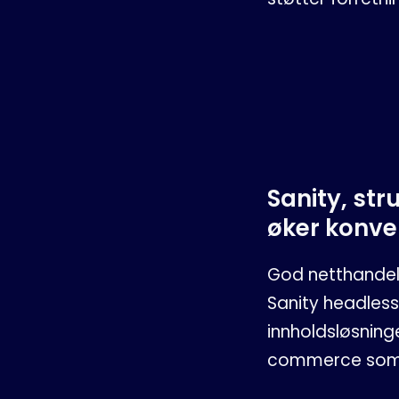
Sanity, str
øker konve
God netthandel
Sanity headless
innholdsløsninge
commerce som g