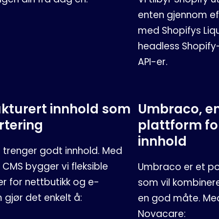
enten gjennom ef
med Shopifys Liq
headless Shopify
API-er.
ukturert innhold som
Umbraco, en
rtering
plattform fo
innhold
 trenger godt innhold. Med
 CMS bygger vi fleksible
Umbraco er et p
r for nettbutikk og e-
som vil kombinere
jør det enkelt å:
en god måte. Me
Novacare: