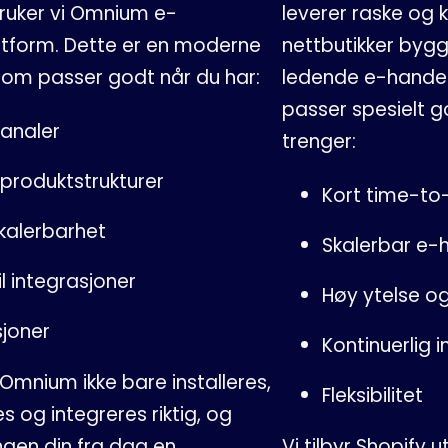
 bruker vi Omnium e-
leverer raske og 
form. Dette er en moderne
nettbutikker byg
om passer godt når du har:
ledende e-handel
passer spesielt 
kanaler
trenger:
produktstrukturer
Kort time-to
kalerbarhet
Skalerbar e-
il integrasjoner
Høy ytelse o
joner
Kontinuerlig 
 Omnium ikke bare installeres,
Fleksibilitet
s og integreres riktig, og
ngen din fra dag en.
Vi tilbyr Shopify u